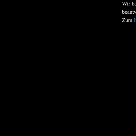
Wir b
beant
Zum
K