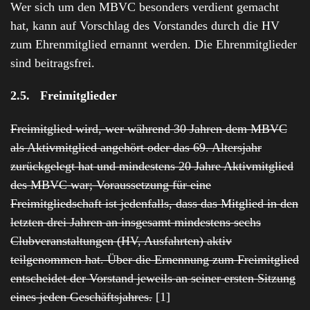
Wer sich um den MBVC besonders verdient gemacht
hat, kann auf Vorschlag des Vorstandes durch die HV
zum Ehrenmitglied ernannt werden. Die Ehrenmitglieder
sind beitragsfrei.
2.5. Freimitglieder
Freimitglied wird, wer während 30 Jahren dem MBVC
als Aktivmitglied angehört oder das 69. Altersjahr
zurückgelegt hat und mindestens 20 Jahre Aktivmitglied
des MBVC war; Voraussetzung für eine
Freimitgliedschaft ist jedenfalls, dass das Mitglied in den
letzten drei Jahren an insgesamt mindestens sechs
Clubveranstaltungen (HV, Ausfahrten) aktiv
teilgenommen hat. Über die Ernennung zum Freimitglied
entscheidet der Vorstand jeweils an seiner ersten Sitzung
eines jeden Geschäftsjahres.
[1]