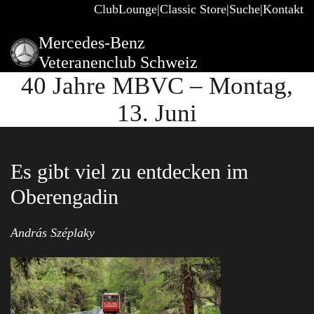
ClubLounge
Classic Store
Suche
Kontakt
Mercedes-Benz
Veteranenclub Schweiz
40 Jahre MBVC – Montag,
13. Juni
Es gibt viel zu entdecken im
Oberengadin
András Széplaky