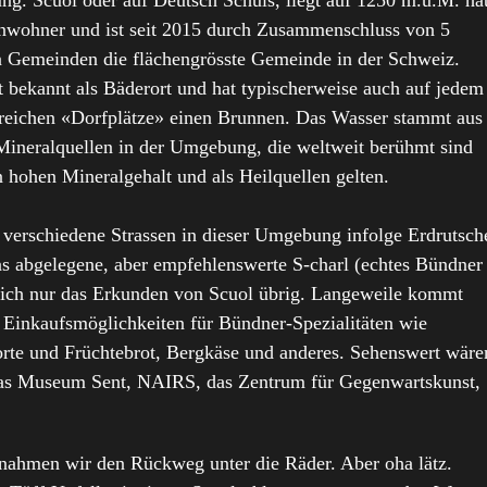
g. Scuol oder auf Deutsch Schuls, liegt auf 1250 m.ü.M. ha
nwohner und ist seit 2015 durch Zusammenschluss von 5
n Gemeinden die flächengrösste Gemeinde in der Schweiz.
t bekannt als Bäderort und hat typischerweise auch auf jedem
lreichen «Dorfplätze» einen Brunnen. Das Wasser stammt aus
Mineralquellen in der Umgebung, die weltweit berühmt sind
n hohen Mineralgehalt und als Heilquellen gelten.
verschiedene Strassen in dieser Umgebung infolge Erdrutsch
das abgelegene, aber empfehlenswerte S-charl (echtes Bündner
tlich nur das Erkunden von Scuol übrig. Langeweile kommt
et Einkaufsmöglichkeiten für Bündner-Spezialitäten wie
rte und Früchtebrot, Bergkäse und anderes. Sehenswert wäre
as Museum Sent, NAIRS, das Zentrum für Gegenwartskunst,
 nahmen wir den Rückweg unter die Räder. Aber oha lätz.