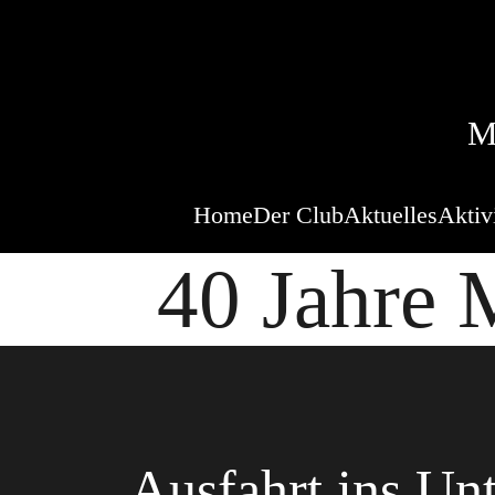
M
Home
Der Club
Aktuelles
Aktiv
40 Jahre 
Ausfahrt ins Un