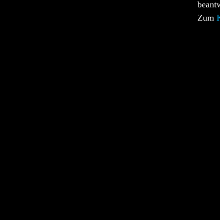
beant
Zum
K