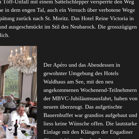
 Töff-Unfall mit einem Sattelschlepper versperrte den Weg
ne in dem engen Tal, auch ein Versuch über verbotene Wege
spätung zurück nach St. Moritz. Das Hotel Reine Victoria in
et und ausgeschmückt im Stil des Neubarock. Die grosszügigen
lich.
Der Apéro und das Abendessen in
gewohnter Umgebung des Hotels
Waldhaus am See, mit den neu
angekommenen Wochenend-Teilnehmern
der MBVC-Jubiläumsausfahrt, haben von
neuem überzeugt. Das aufgetischte
Bauernbuffet war grandios aufgebaut und
liess keine Wünsche offen. Die lautstarke
Einlage mit den Klängen der Engadiner