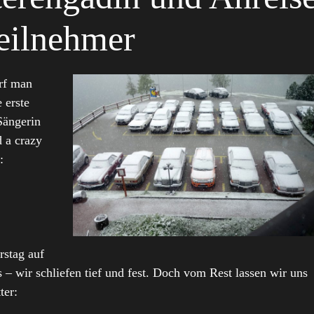
eilnehmer
rf man
 erste
Sängerin
d a crazy
:
stag auf
is – wir schliefen tief und fest. Doch vom Rest lassen wir uns
ter: