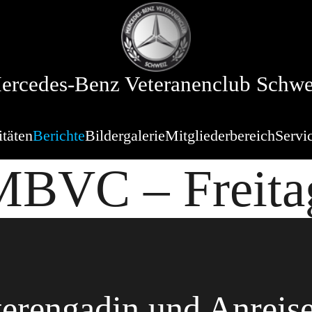
ercedes-Benz Veteranenclub Schwe
itäten
Berichte
Bildergalerie
Mitgliederbereich
Servi
MBVC – Freitag
terengadin und Anreis